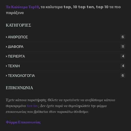
τα καλυτερα top, 10 top ten, top 10 τα πιο
Τα Καλύτερα Top10
,
παράξενα
ΚΑΤΗΓΟΡΊΕΣ
ΑΝΘΡΩΠΟΣ
6
ΔΙΑΦΟΡΑ
11
ΠΕΡΙΕΡΓΑ
4
ΤΕΧΝΗ
4
ΤΕΧΝΟΛΟΓΟΓΙΑ
6
ΕΠΙΚΟΙΝΩΝΙΑ
Έχετε κάποια παρατήρηση; Θέλετε να προτείνετε να ανεβάσουμε κάποιο
συγκεκριμένο
τοπ τεν
; Δεν έχετε παρά να συμπληρώσετε την φόρμα
επικοινωνίας που βρίσκεται στον παρακάτω σύνδεσμο:
Φόρμα Επικοινωνίας